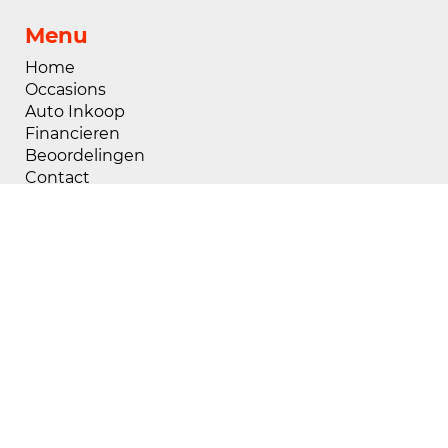
Menu
Home
Occasions
Auto Inkoop
Financieren
Beoordelingen
Contact
Openingstijden
Maandag
08:00 - 18:00
Dinsdag
08:00 - 18:00
Woensdag
08:00 - 18:00
Donderdag
08:00 - 18:00
Vrijdag
08:00 - 18:00
Zaterdag
09:00 - 17:00
Zondag
Gesloten
Buiten openingstijden zijn wij op afspraak
geopend, voor het maken van een afspraak kunt