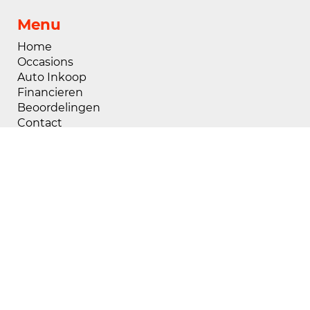
Menu
Home
Occasions
Auto Inkoop
Financieren
Beoordelingen
Contact
Openingstijden
Maandag
08:00 - 18:00
Dinsdag
08:00 - 18:00
Woensdag
08:00 - 18:00
Donderdag
08:00 - 18:00
Vrijdag
08:00 - 18:00
Zaterdag
09:00 - 17:00
Zondag
Gesloten
Buiten openingstijden zijn wij op afspraak
geopend, voor het maken van een afspraak kunt