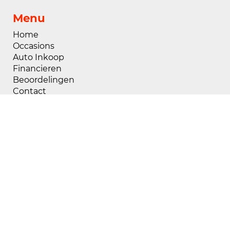
Menu
Home
Occasions
Auto Inkoop
Financieren
Beoordelingen
Contact
Openingstijden
Maandag
08:00 - 18:00
Dinsdag
08:00 - 18:00
Woensdag
08:00 - 18:00
Donderdag
08:00 - 18:00
Vrijdag
08:00 - 18:00
Zaterdag
09:00 - 17:00
Zondag
Gesloten
Buiten openingstijden zijn wij op afspraak
geopend, voor het maken van een afspraak kunt