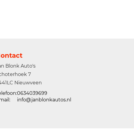
ontact
an Blonk Auto's
choterhoek 7
441LC Nieuwveen
elefoon:
0634039699
mail:
info@janblonkautos.nl