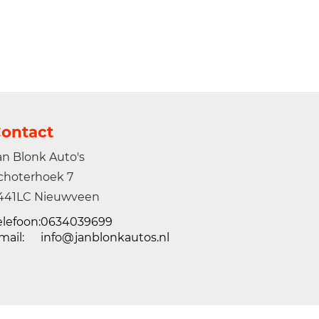
ontact
an Blonk Auto's
choterhoek 7
441LC Nieuwveen
elefoon:
0634039699
mail:
info@janblonkautos.nl