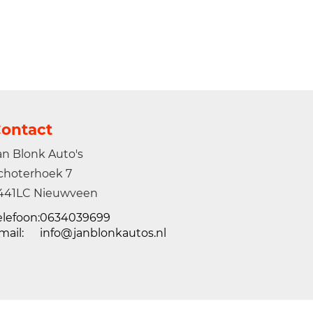
ontact
an Blonk Auto's
choterhoek 7
441LC Nieuwveen
elefoon:
0634039699
mail:
info@janblonkautos.nl