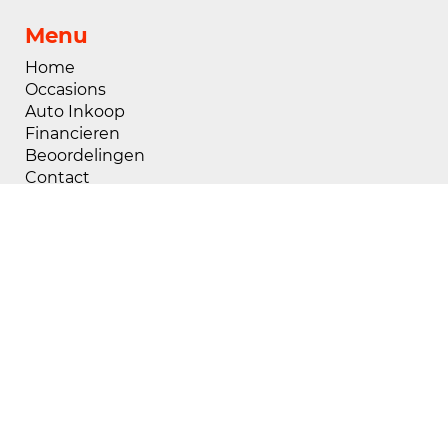
Menu
Home
Occasions
Auto Inkoop
Financieren
Beoordelingen
Contact
Openingstijden
Maandag
08:00 - 18:00
Dinsdag
08:00 - 18:00
Woensdag
08:00 - 18:00
Donderdag
08:00 - 18:00
Vrijdag
08:00 - 18:00
Zaterdag
09:00 - 17:00
Zondag
Gesloten
Buiten openingstijden zijn wij op afspraak
geopend, voor het maken van een afspraak kunt