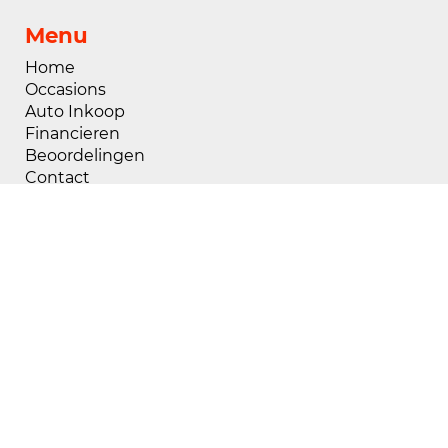
Menu
Home
Occasions
Auto Inkoop
Financieren
Beoordelingen
Contact
Openingstijden
Maandag
08:00 - 18:00
Dinsdag
08:00 - 18:00
Woensdag
08:00 - 18:00
Donderdag
08:00 - 18:00
Vrijdag
08:00 - 18:00
Zaterdag
09:00 - 17:00
Zondag
Gesloten
Buiten openingstijden zijn wij op afspraak
geopend, voor het maken van een afspraak kunt