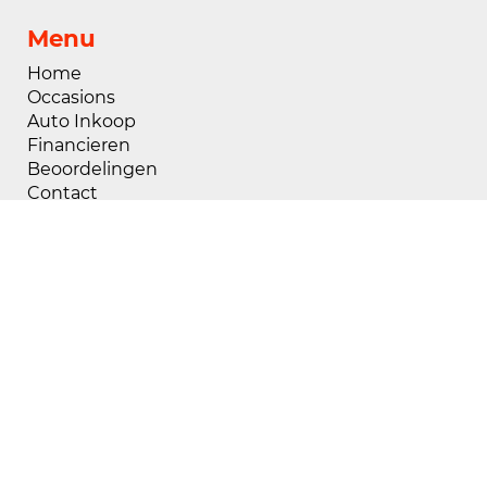
Menu
Home
Occasions
Auto Inkoop
Financieren
Beoordelingen
Contact
Openingstijden
Maandag
08:00 - 18:00
Dinsdag
08:00 - 18:00
Woensdag
08:00 - 18:00
Donderdag
08:00 - 18:00
Vrijdag
08:00 - 18:00
Zaterdag
09:00 - 17:00
Zondag
Gesloten
Buiten openingstijden zijn wij op afspraak
geopend, voor het maken van een afspraak kunt