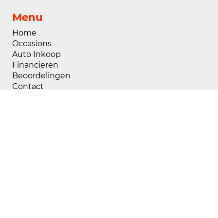
Menu
Home
Occasions
Auto Inkoop
Financieren
Beoordelingen
Contact
Openingstijden
Maandag
08:00 - 18:00
Dinsdag
08:00 - 18:00
Woensdag
08:00 - 18:00
Donderdag
08:00 - 18:00
Vrijdag
08:00 - 18:00
Zaterdag
09:00 - 17:00
Zondag
Gesloten
Buiten openingstijden zijn wij op afspraak
geopend, voor het maken van een afspraak kunt