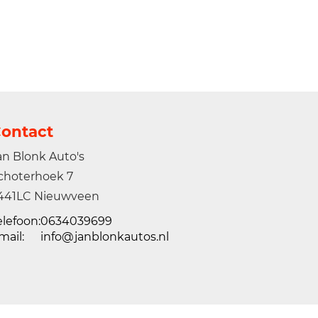
ontact
an Blonk Auto's
choterhoek 7
441LC Nieuwveen
elefoon:
0634039699
mail:
info@janblonkautos.nl