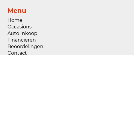
Menu
Home
Occasions
Auto Inkoop
Financieren
Beoordelingen
Contact
Openingstijden
Maandag
08:00 - 18:00
Dinsdag
08:00 - 18:00
Woensdag
08:00 - 18:00
Donderdag
08:00 - 18:00
Vrijdag
08:00 - 18:00
Zaterdag
09:00 - 17:00
Zondag
Gesloten
Buiten openingstijden zijn wij op afspraak
geopend, voor het maken van een afspraak kunt