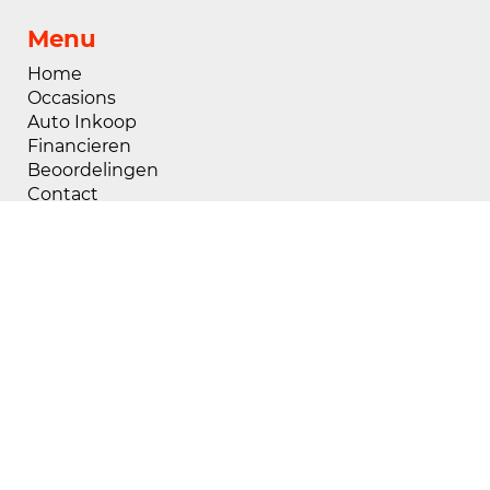
Menu
Home
Occasions
Auto Inkoop
Financieren
Beoordelingen
Contact
Openingstijden
Maandag
08:00 - 18:00
Dinsdag
08:00 - 18:00
Woensdag
08:00 - 18:00
Donderdag
08:00 - 18:00
Vrijdag
08:00 - 18:00
Zaterdag
09:00 - 17:00
Zondag
Gesloten
Buiten openingstijden zijn wij op afspraak
geopend, voor het maken van een afspraak kunt