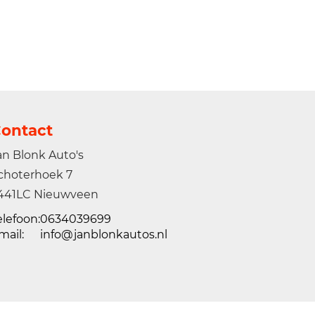
ontact
an Blonk Auto's
choterhoek 7
441LC Nieuwveen
elefoon:
0634039699
mail:
info@janblonkautos.nl