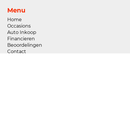
Menu
Home
Occasions
Auto Inkoop
Financieren
Beoordelingen
Contact
Openingstijden
Maandag
08:00 - 18:00
Dinsdag
08:00 - 18:00
Woensdag
08:00 - 18:00
Donderdag
08:00 - 18:00
Vrijdag
08:00 - 18:00
Zaterdag
09:00 - 17:00
Zondag
Gesloten
Buiten openingstijden zijn wij op afspraak
geopend, voor het maken van een afspraak kunt