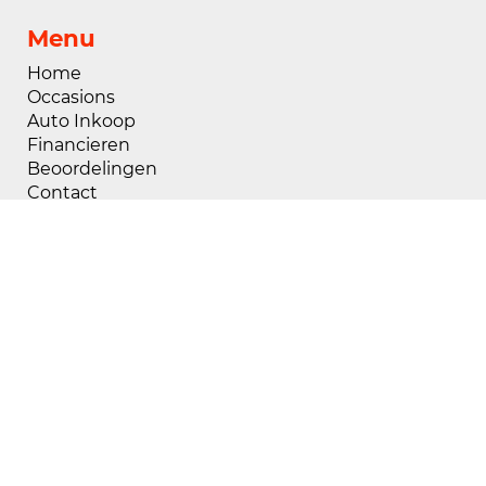
Menu
Home
Occasions
Auto Inkoop
Financieren
Beoordelingen
Contact
Openingstijden
Maandag
08:00 - 18:00
Dinsdag
08:00 - 18:00
Woensdag
08:00 - 18:00
Donderdag
08:00 - 18:00
Vrijdag
08:00 - 18:00
Zaterdag
09:00 - 17:00
Zondag
Gesloten
Buiten openingstijden zijn wij op afspraak
geopend, voor het maken van een afspraak kunt