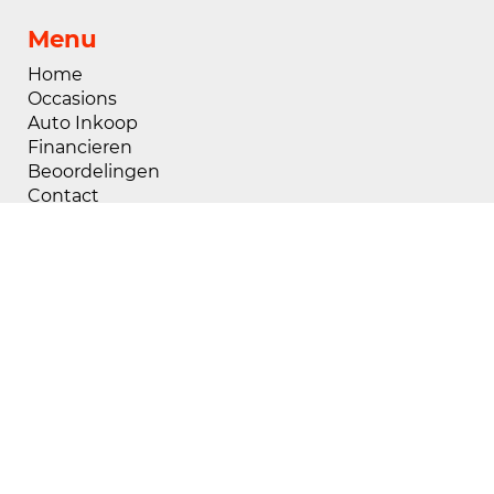
Menu
Home
Occasions
Auto Inkoop
Financieren
Beoordelingen
Contact
Openingstijden
Maandag
08:00 - 18:00
Dinsdag
08:00 - 18:00
Woensdag
08:00 - 18:00
Donderdag
08:00 - 18:00
Vrijdag
08:00 - 18:00
Zaterdag
09:00 - 17:00
Zondag
Gesloten
Buiten openingstijden zijn wij op afspraak
geopend, voor het maken van een afspraak kunt