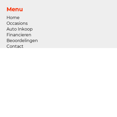
Menu
Home
Occasions
Auto Inkoop
Financieren
Beoordelingen
Contact
Openingstijden
Maandag
08:00 - 18:00
Dinsdag
08:00 - 18:00
Woensdag
08:00 - 18:00
Donderdag
08:00 - 18:00
Vrijdag
08:00 - 18:00
Zaterdag
09:00 - 17:00
Zondag
Gesloten
Buiten openingstijden zijn wij op afspraak
geopend, voor het maken van een afspraak kunt