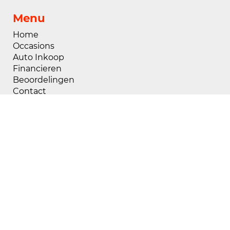
Menu
Home
Occasions
Auto Inkoop
Financieren
Beoordelingen
Contact
Openingstijden
Maandag
08:00 - 18:00
Dinsdag
08:00 - 18:00
Woensdag
08:00 - 18:00
Donderdag
08:00 - 18:00
Vrijdag
08:00 - 18:00
Zaterdag
09:00 - 17:00
Zondag
Gesloten
Buiten openingstijden zijn wij op afspraak
geopend, voor het maken van een afspraak kunt