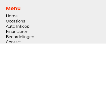
Menu
Home
Occasions
Auto Inkoop
Financieren
Beoordelingen
Contact
Openingstijden
Maandag
08:00 - 18:00
Dinsdag
08:00 - 18:00
Woensdag
08:00 - 18:00
Donderdag
08:00 - 18:00
Vrijdag
08:00 - 18:00
Zaterdag
09:00 - 17:00
Zondag
Gesloten
Buiten openingstijden zijn wij op afspraak
geopend, voor het maken van een afspraak kunt