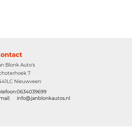
ontact
an Blonk Auto's
choterhoek 7
441LC Nieuwveen
elefoon:
0634039699
mail:
info@janblonkautos.nl