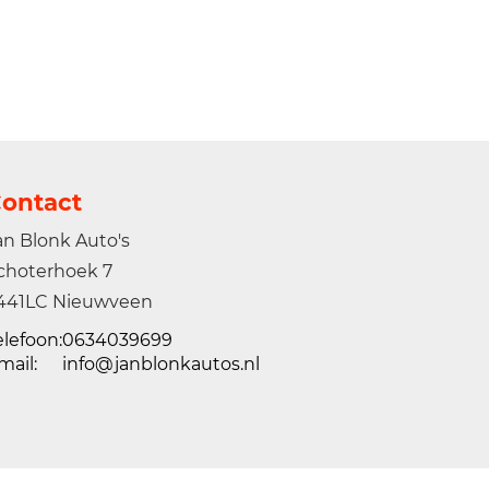
ontact
an Blonk Auto's
choterhoek 7
441LC Nieuwveen
elefoon:
0634039699
mail:
info@janblonkautos.nl