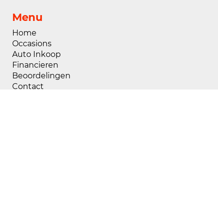
Menu
Home
Occasions
Auto Inkoop
Financieren
Beoordelingen
Contact
Openingstijden
Maandag
08:00 - 18:00
Dinsdag
08:00 - 18:00
Woensdag
08:00 - 18:00
Donderdag
08:00 - 18:00
Vrijdag
08:00 - 18:00
Zaterdag
09:00 - 17:00
Zondag
Gesloten
Buiten openingstijden zijn wij op afspraak
geopend, voor het maken van een afspraak kunt