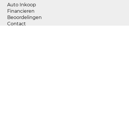
Auto Inkoop
Financieren
Beoordelingen
Contact
Openingstijden
Maandag
08:00 - 18:00
Dinsdag
08:00 - 18:00
Woensdag
08:00 - 18:00
Donderdag
08:00 - 18:00
Vrijdag
08:00 - 18:00
Zaterdag
09:00 - 17:00
Zondag
Gesloten
Buiten openingstijden zijn wij op afspraak
geopend, voor het maken van een afspraak kunt
u bellen met 0634039699.
Contact
Jan Blonk Auto's