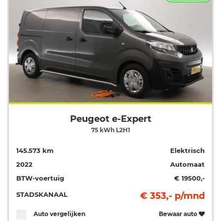
Peugeot e-Expert
75 kWh L2H1
145.573 km
Elektrisch
2022
Automaat
BTW-voertuig
€ 19500,-
STADSKANAAL
€ 353,- p/mnd
Auto vergelijken
Bewaar auto