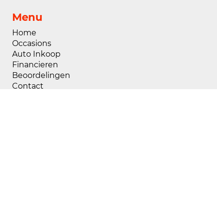
Menu
Home
Occasions
Auto Inkoop
Financieren
Beoordelingen
Contact
Openingstijden
Maandag
08:00 - 18:00
Dinsdag
08:00 - 18:00
Woensdag
08:00 - 18:00
Donderdag
08:00 - 18:00
Vrijdag
08:00 - 18:00
Zaterdag
09:00 - 17:00
Zondag
Gesloten
Buiten openingstijden zijn wij op afspraak
geopend, voor het maken van een afspraak kunt