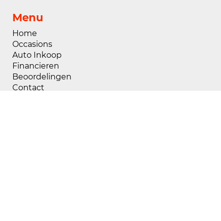
Menu
Home
Occasions
Auto Inkoop
Financieren
Beoordelingen
Contact
Openingstijden
Maandag
08:00 - 18:00
Dinsdag
08:00 - 18:00
Woensdag
08:00 - 18:00
Donderdag
08:00 - 18:00
Vrijdag
08:00 - 18:00
Zaterdag
09:00 - 17:00
Zondag
Gesloten
Buiten openingstijden zijn wij op afspraak
geopend, voor het maken van een afspraak kunt