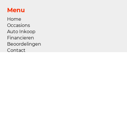
Menu
Home
Occasions
Auto Inkoop
Financieren
Beoordelingen
Contact
Openingstijden
Maandag
08:00 - 18:00
Dinsdag
08:00 - 18:00
Woensdag
08:00 - 18:00
Donderdag
08:00 - 18:00
Vrijdag
08:00 - 18:00
Zaterdag
09:00 - 17:00
Zondag
Gesloten
Buiten openingstijden zijn wij op afspraak
geopend, voor het maken van een afspraak kunt