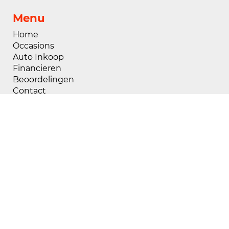
Menu
Home
Occasions
Auto Inkoop
Financieren
Beoordelingen
Contact
Openingstijden
Maandag
08:00 - 18:00
Dinsdag
08:00 - 18:00
Woensdag
08:00 - 18:00
Donderdag
08:00 - 18:00
Vrijdag
08:00 - 18:00
Zaterdag
09:00 - 17:00
Zondag
Gesloten
Buiten openingstijden zijn wij op afspraak
geopend, voor het maken van een afspraak kunt