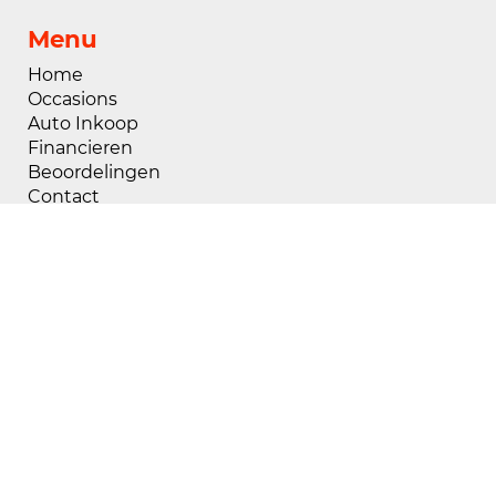
Menu
Home
Occasions
Auto Inkoop
Financieren
Beoordelingen
Contact
Openingstijden
Maandag
08:00 - 18:00
Dinsdag
08:00 - 18:00
Woensdag
08:00 - 18:00
Donderdag
08:00 - 18:00
Vrijdag
08:00 - 18:00
Zaterdag
09:00 - 17:00
Zondag
Gesloten
Buiten openingstijden zijn wij op afspraak
geopend, voor het maken van een afspraak kunt